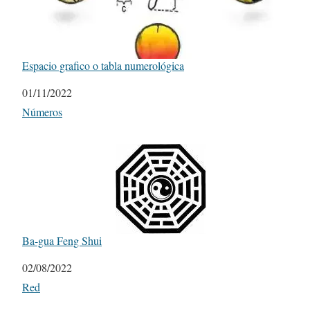
Espacio grafico o tabla numerológica
Fecha
01/11/2022
Respecto a
Números
Ba-gua Feng Shui
Fecha
02/08/2022
Respecto a
Red