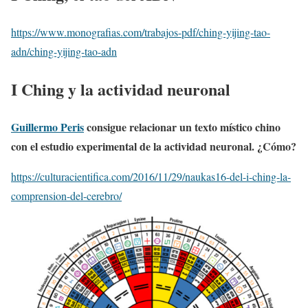
https://www.monografias.com/trabajos-pdf/ching-yijing-tao-
adn/ching-yijing-tao-adn
I Ching y la actividad neuronal
Guillermo Peris
consigue relacionar un texto místico chino
con el estudio experimental de la actividad neuronal. ¿Cómo?
https://culturacientifica.com/2016/11/29/naukas16-del-i-ching-la-
comprension-del-cerebro/