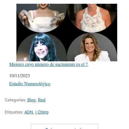
Mujeres cuyo número de nacimiento es el 7
Fecha
10/11/2023
Respecto a
Estudio Numerológico
Categorías:
Blog
,
Red
Etiquetas:
ADN
,
I Ching