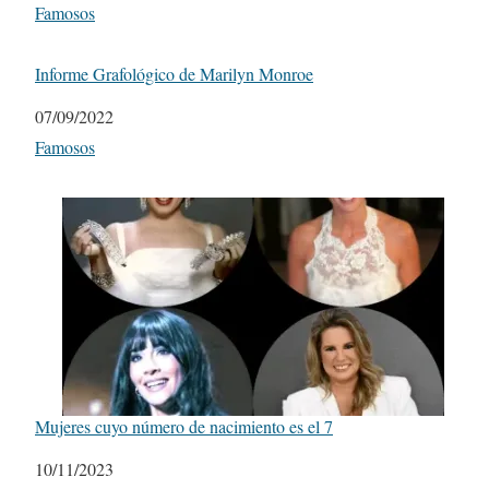
Respecto a
Famosos
Informe Grafológico de Marilyn Monroe
Fecha
07/09/2022
Respecto a
Famosos
Mujeres cuyo número de nacimiento es el 7
Fecha
10/11/2023