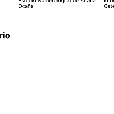
Estudio Numerológico de Aitana
Info
Ocaña
Gat
rio