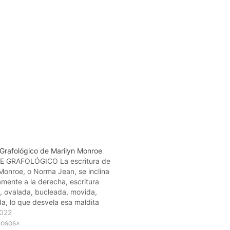
 Grafológico de Marilyn Monroe
 GRAFOLÓGICO La escritura de
Monroe, o Norma Jean, se inclina
mente a la derecha, escritura
, ovalada, bucleada, movida,
a, lo que desvela esa maldita
ad de querer y que te quieran en todos
022
tidos. Los cambios de tamaño, de
mosos»