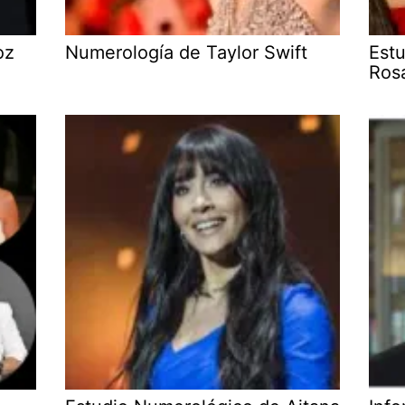
oz
Numerología de Taylor Swift
Est
Ros