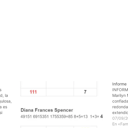
Informe
s
INFORME
d, la
Marilyn 
gulosa,
confiada
a es
redonda
si
extendid
 la
necesid
07/09/2
los sen
En «Fa