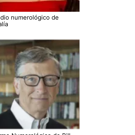
udio numerológico de
alía