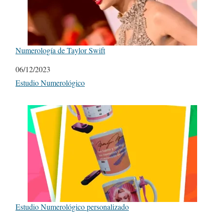
Numerología de Taylor Swift
Fecha
06/12/2023
Respecto a
Estudio Numerológico
Estudio Numerológico personalizado