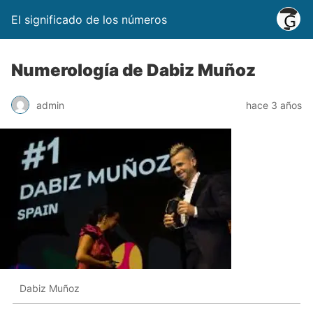
El significado de los números
Numerología de Dabiz Muñoz
admin
hace 3 años
Dabiz Muñoz